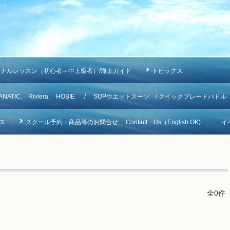
ソナルレッスン（初心者～中上級者）/海上ガイド
トピックス
NA, FANATIC, Riviera, HOBIE / SUPウエットスーツ / クイックブレードパドル
ス
スクール予約・商品等のお問合せ Contact Us（English OK)
イ
全0件