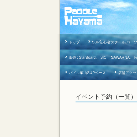
トップ
SUP初心者スクール/パー
販売 ; StarBoard, SIC, SAWAR
パドル葉山SUPベース
店舗アクセ
イベント予約（一覧）