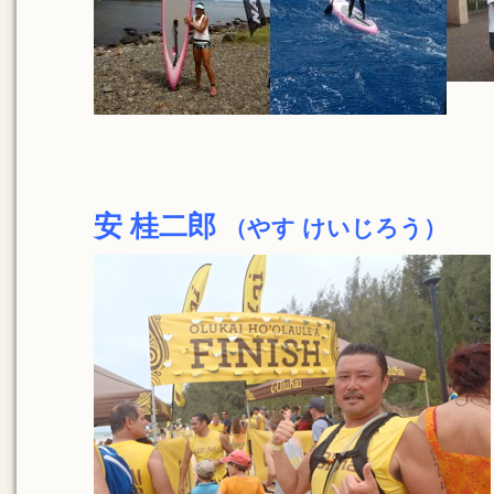
安 桂二郎
（やす けいじろう）