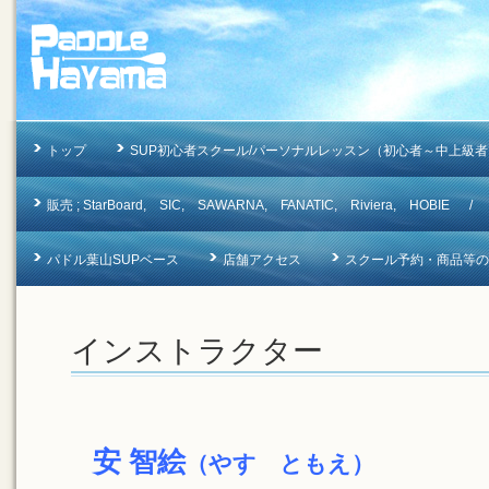
トップ
SUP初心者スクール/パーソナルレッスン（初心者～中上級者
販売 ; StarBoard, SIC, SAWARNA, FANATIC, Riviera, 
パドル葉山SUPベース
店舗アクセス
スクール予約・商品等のお問合
インストラクター
安 智絵
（やす ともえ）