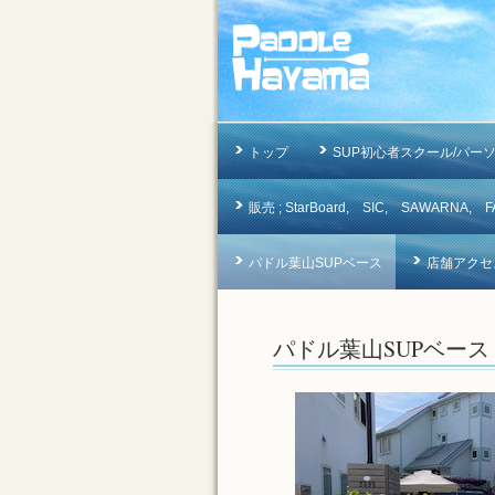
トップ
SUP初心者スクール/パー
販売 ; StarBoard, SIC, SAWAR
パドル葉山SUPベース
店舗アクセ
パドル葉山SUPベース