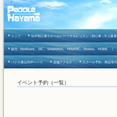
トップ
SUP初心者スクール/パーソナルレッスン（初心者～中上級者
販売 ; StarBoard, SIC, SAWARNA, FANATIC, Riviera, 
パドル葉山SUPベース
店舗アクセス
スクール予約・商品等のお問合
イベント予約（一覧）