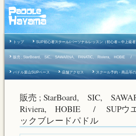
トップ
SUP初心者スクール/パーソナルレッスン（初心者～中上級者
販売 ; StarBoard, SIC, SAWARNA, FANATIC, Riviera, 
パドル葉山SUPベース
店舗アクセス
スクール予約・商品等のお問合
販売 ; StarBoard, SIC, SA
Riviera, HOBIE / SU
ックブレードパドル