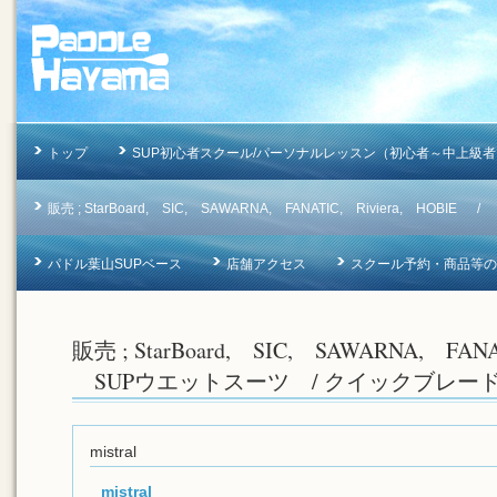
トップ
SUP初心者スクール/パーソナルレッスン（初心者～中上級者
販売 ; StarBoard, SIC, SAWARNA, FANATIC, Riviera, 
パドル葉山SUPベース
店舗アクセス
スクール予約・商品等のお問合
販売 ; StarBoard, SIC, SAWARNA, FAN
SUPウエットスーツ / クイックブレー
mistral
mistral