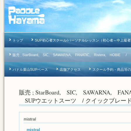
トップ
SUP初心者スクール/パーソナルレッスン（初心者～中上級者
販売 ; StarBoard, SIC, SAWARNA, FANATIC, Riviera, 
パドル葉山SUPベース
店舗アクセス
スクール予約・商品等のお問合
販売 ; StarBoard, SIC, SAWARNA, FAN
SUPウエットスーツ / クイックブレー
mistral
mistral