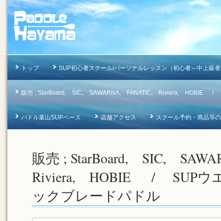
トップ
SUP初心者スクール/パーソナルレッスン（初心者～中上級者
販売 ; StarBoard, SIC, SAWARNA, FANATIC, Riviera, 
パドル葉山SUPベース
店舗アクセス
スクール予約・商品等のお問合
販売 ; StarBoard, SIC, SA
Riviera, HOBIE / SU
ックブレードパドル