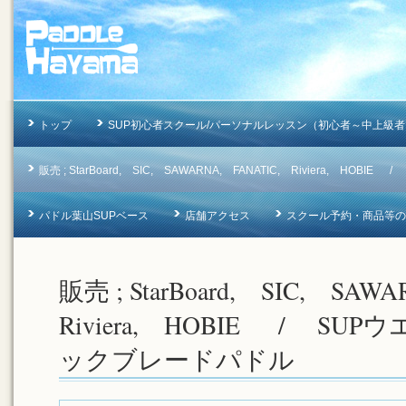
トップ
SUP初心者スクール/パーソナルレッスン（初心者～中上級者
販売 ; StarBoard, SIC, SAWARNA, FANATIC, Riviera, 
パドル葉山SUPベース
店舗アクセス
スクール予約・商品等のお問合
販売 ; StarBoard, SIC, SA
Riviera, HOBIE / SU
ックブレードパドル