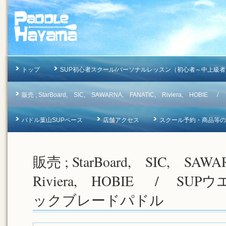
トップ
SUP初心者スクール/パーソナルレッスン（初心者～中上級者
販売 ; StarBoard, SIC, SAWARNA, FANATIC, Riviera, 
パドル葉山SUPベース
店舗アクセス
スクール予約・商品等のお問合
販売 ; StarBoard, SIC, SA
Riviera, HOBIE / SU
ックブレードパドル