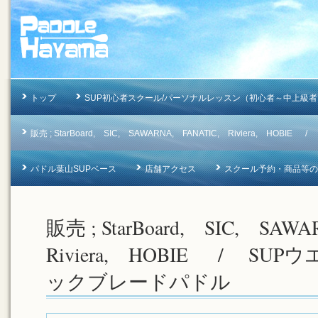
トップ
SUP初心者スクール/パーソナルレッスン（初心者～中上級者
販売 ; StarBoard, SIC, SAWARNA, FANATIC, Riviera, 
パドル葉山SUPベース
店舗アクセス
スクール予約・商品等のお問合
販売 ; StarBoard, SIC, SA
Riviera, HOBIE / SU
ックブレードパドル