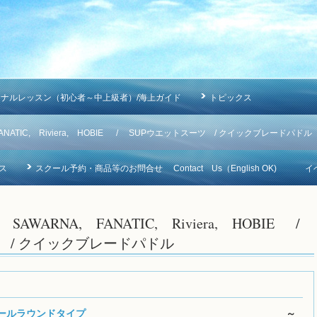
ソナルレッスン（初心者～中上級者）/海上ガイド
トピックス
NA, FANATIC, Riviera, HOBIE / SUPウエットスーツ / クイックブレードパドル
ス
スクール予約・商品等のお問合せ Contact Us（English OK)
イ
IC, SAWARNA, FANATIC, Riviera, HOBIE /
 / クイックブレードパドル
" /オールラウンドタイプ
～