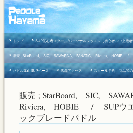
トップ
SUP初心者スクール/パーソナルレッスン（初心者～中上級者
販売 ; StarBoard, SIC, SAWARNA, FANATIC, Riviera, 
パドル葉山SUPベース
店舗アクセス
スクール予約・商品等のお問合
販売 ; StarBoard, SIC, SA
Riviera, HOBIE / SU
ックブレードパドル