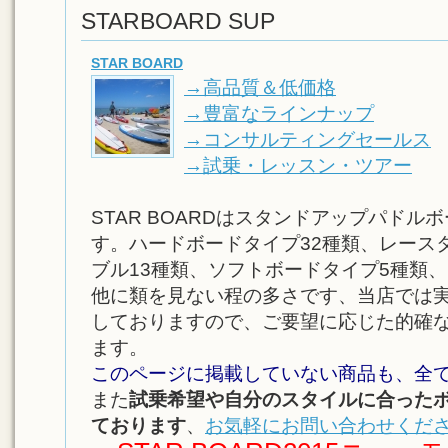
STARBOARD SUP
STAR BOARD
→高品質＆低価格
→豊富なラインナップ
→コンサルティングセールス
→試乗・レッスン・ツアー
STAR BOARDはスタンドアップパド
す。ハードボードタイプ32種類、レース
ブル13種類、ソフトボードタイプ5種類、
他に類を見ない程の多さです、当店では
しておりますので、ご要望に応じた的確
ます。
このページに掲載していない商品も、全
また
試乗希望や自分のスタイルに
合った
ております
、
お気軽にお問い合わせくだ