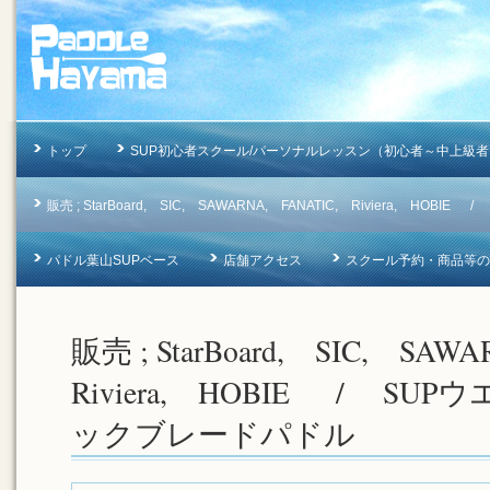
トップ
SUP初心者スクール/パーソナルレッスン（初心者～中上級者
販売 ; StarBoard, SIC, SAWARNA, FANATIC, Riviera, 
パドル葉山SUPベース
店舗アクセス
スクール予約・商品等のお問合
販売 ; StarBoard, SIC, SA
Riviera, HOBIE / SU
ックブレードパドル