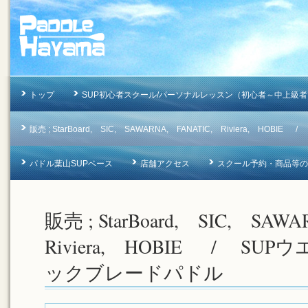
トップ
SUP初心者スクール/パーソナルレッスン（初心者～中上級者
販売 ; StarBoard, SIC, SAWARNA, FANATIC, Riviera, 
パドル葉山SUPベース
店舗アクセス
スクール予約・商品等のお問合
販売 ; StarBoard, SIC, SA
Riviera, HOBIE / SU
ックブレードパドル