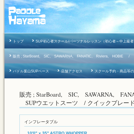
トップ
SUP初心者スクール/パーソナルレッスン（初心者～中上級者
販売 ; StarBoard, SIC, SAWARNA, FANATIC, Riviera, 
パドル葉山SUPベース
店舗アクセス
スクール予約・商品等のお問合
販売 ; StarBoard, SIC, SAWARNA, FAN
SUPウエットスーツ / クイックブレー
インフレータブル
10'0" x 35" ASTRO WHOPPER