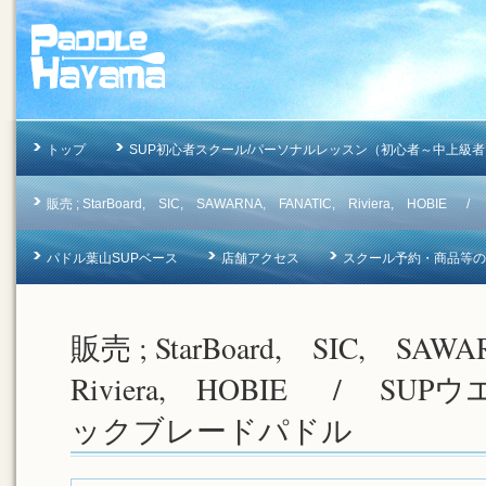
トップ
SUP初心者スクール/パーソナルレッスン（初心者～中上級者
販売 ; StarBoard, SIC, SAWARNA, FANATIC, Riviera, 
パドル葉山SUPベース
店舗アクセス
スクール予約・商品等のお問合
販売 ; StarBoard, SIC, SA
Riviera, HOBIE / SU
ックブレードパドル