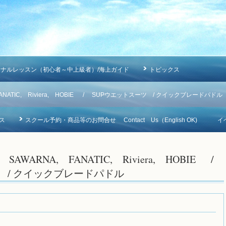
ソナルレッスン（初心者～中上級者）/海上ガイド
トピックス
NA, FANATIC, Riviera, HOBIE / SUPウエットスーツ / クイックブレードパドル
ス
スクール予約・商品等のお問合せ Contact Us（English OK)
イ
IC, SAWARNA, FANATIC, Riviera, HOBIE /
 / クイックブレードパドル