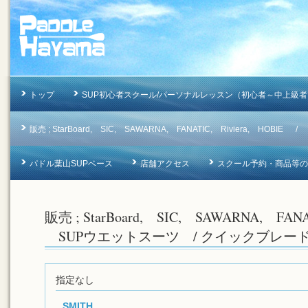
トップ
SUP初心者スクール/パーソナルレッスン（初心者～中上級者
販売 ; StarBoard, SIC, SAWARNA, FANATIC, Riviera, 
パドル葉山SUPベース
店舗アクセス
スクール予約・商品等のお問合
販売 ; StarBoard, SIC, SAWARNA, FAN
SUPウエットスーツ / クイックブレー
指定なし
SMITH