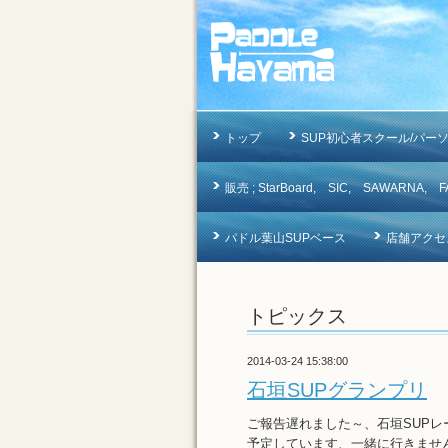
トップ
SUP初心者スクール/パー
販売 ; StarBoard, SIC, SAWAR
パドル葉山SUPベース
店舗アクセ
トピックス
2014-03-24 15:38:00
石垣SUPグランプリ
ご報告遅れました～、石垣SUPレ
予定しています、一緒に行きませ