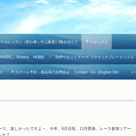
ソナルレッスン（初心者～中上級者）/海上ガイド
トピックス
NA, FANATIC, Riviera, HOBIE / SUPウエットスーツ / クイックブレードパドル
ス
スクール予約・商品等のお問合せ Contact Us（English OK)
イ
ース、楽しかったですよ～、今年、6月石垣、11月西表、レース参加ツアー
んか？