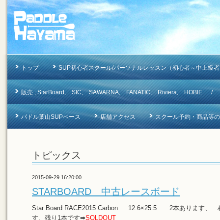
トップ
SUP初心者スクール/パーソナルレッスン（初心者～中上級者
販売 ; StarBoard, SIC, SAWARNA, FANATIC, Riviera, 
パドル葉山SUPベース
店舗アクセス
スクール予約・商品等のお問合
トピックス
2015-09-29 16:20:00
STARBOARD 中古レースボード
Star Board RACE2015 Carbon 12.6×25.5 2本あります
す、残り1本です➡
SOLDOUT