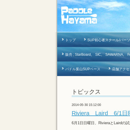
トップ
SUP初心者スクール/パー
販売 ; StarBoard, SIC, SAWAR
パドル葉山SUPベース
店舗アクセ
トピックス
2014-05-30 15:12:00
Riviera Laird
6月1日日曜日、RivieraとLai