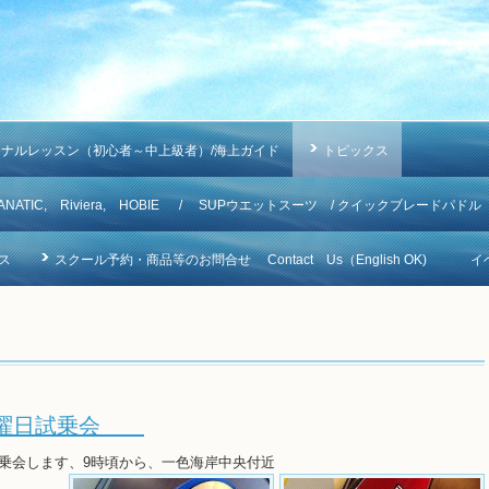
ソナルレッスン（初心者～中上級者）/海上ガイド
トピックス
NA, FANATIC, Riviera, HOBIE / SUPウエットスーツ / クイックブレードパドル
ス
スクール予約・商品等のお問合せ Contact Us（English OK)
イ
 6/1日曜日試乗会
rdの試乗会します、9時頃から、一色海岸中央付近