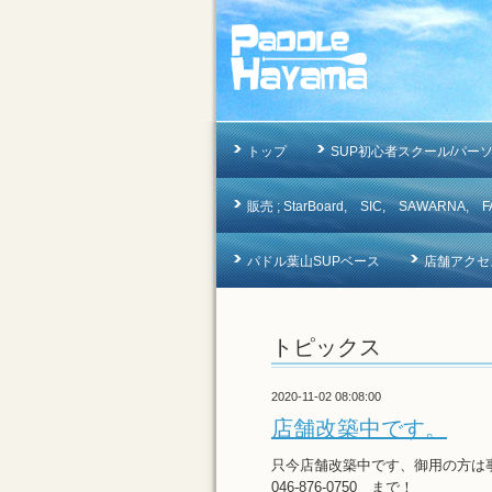
トップ
SUP初心者スクール/パー
販売 ; StarBoard, SIC, SAWAR
パドル葉山SUPベース
店舗アクセ
トピックス
2020-11-02 08:08:00
店舗改築中です。
只今店舗改築中です、御用の方は
046-876-0750 まで！