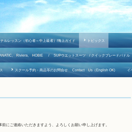
ソナルレッスン（初心者～中上級者）/海上ガイド
トピックス
NA, FANATIC, Riviera, HOBIE / SUPウエットスーツ / クイックブレードパドル
ス
スクール予約・商品等のお問合せ Contact Us（English OK)
イ
事前にご連絡いただきますよう、よろしくお願い申し上げます。