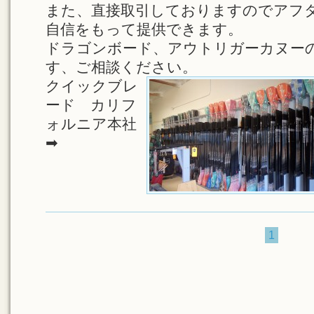
また、直接取引しておりますのでアフ
自信をもって
提供できます。
ドラゴンボード、アウトリガーカヌー
す、ご相談ください。
クイックブレ
ード カリフ
ォルニア本社
➡
1