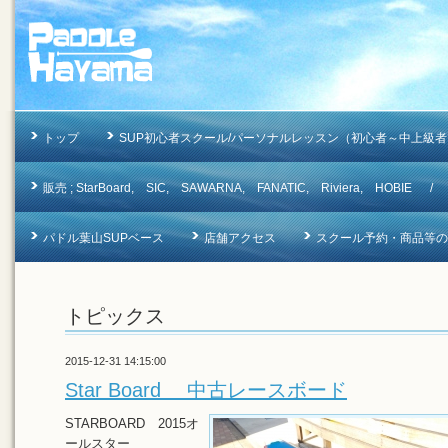
トップ
SUP初心者スクール/パーソナルレッスン（初心者～中上級者
販売 ; StarBoard, SIC, SAWARNA, FANATIC, Riviera, 
パドル葉山SUPベース
店舗アクセス
スクール予約・商品等のお問合
トピックス
2015-12-31 14:15:00
Star Board 中古レースボード
STARBOARD 2015オ
ールスター