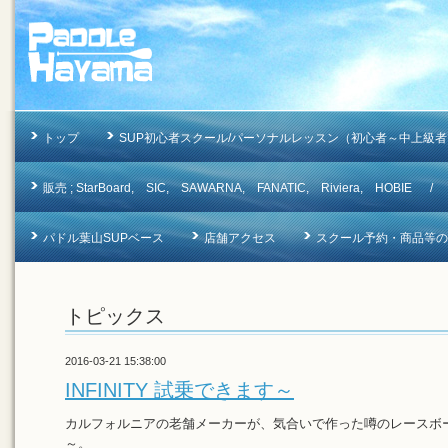
トップ
SUP初心者スクール/パーソナルレッスン（初心者～中上級者
販売 ; StarBoard, SIC, SAWARNA, FANATIC, Riviera, 
パドル葉山SUPベース
店舗アクセス
スクール予約・商品等のお問合
トピックス
2016-03-21 15:38:00
INFINITY 試乗できます～
カルフォルニアの老舗メーカーが、気合いで作った噂のレースボ
～。