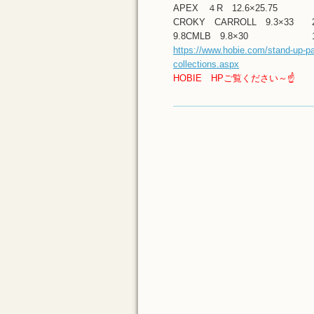
APEX ４R 12.6×25.75 
CROKY CARROLL 9.3×33 
9.8CMLB 9.8×30 17
https://www.hobie.com/stand-up-p
collections.aspx
HOBIE HPご覧ください～☝