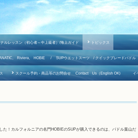
ソナルレッスン（初心者～中上級者）/海上ガイド
トピックス
NA, FANATIC, Riviera, HOBIE / SUPウエットスーツ / クイックブレードパドル
ス
スクール予約・商品等のお問合せ Contact Us（English OK)
イ
荷しました！カルフォルニアの名門HOBIEのSUPが購入できるのは、パドル葉山だ