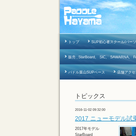
トップ
SUP初心者スクール/パー
販売 ; StarBoard, SIC, SAWAR
パドル葉山SUPベース
店舗アクセ
トピックス
2016-11-02 09:32:00
2017 ニューモデ
2017年モデル
StarBoard