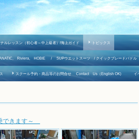
ソナルレッスン（初心者～中上級者）/海上ガイド
トピックス
NA, FANATIC, Riviera, HOBIE / SUPウエットスーツ / クイックブレードパドル
ス
スクール予約・商品等のお問合せ Contact Us（English OK)
イ
ル試乗できます～