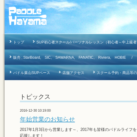
トップ
SUP初心者スクール/パーソナルレッスン（初心者～中上級者
販売 ; StarBoard, SIC, SAWARNA, FANATIC, Riviera, 
パドル葉山SUPベース
店舗アクセス
スクール予約・商品等のお問合
トピックス
2016-12-30 10:19:00
年始営業のお知らせ
2017年1月3日から営業します～、2017年も皆様のパドルライフを
応援します！