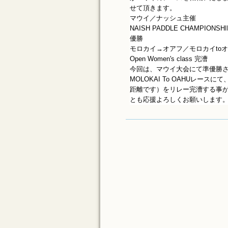
せて頂きます。
マウイ／ナッシュ主催
NAISH PADDLE CHAMPIONSHI
優勝
モロカイ→オアフ／モロカイto
Open Women's class 完漕
今回は、マウイ大会にて準優勝
MOLOKAI To OAHUレ
距離です）をリレー完漕する事が出来
とも応援よろしくお願いします