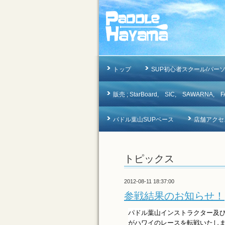
トップ
SUP初心者スクール/パー
販売 ; StarBoard, SIC, SAWAR
パドル葉山SUPベース
店舗アクセ
トピックス
2012-08-11 18:37:00
参戦結果のお知らせ！
パドル葉山インストラクター及び
がハワイのレースを転戦いたし