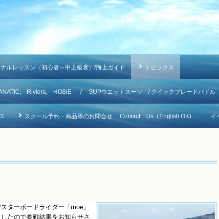
ソナルレッスン（初心者～中上級者）/海上ガイド
トピックス
NA, FANATIC, Riviera, HOBIE / SUPウエットスーツ / クイックブレードパドル
ス
スクール予約・商品等のお問合せ Contact Us（English OK)
イ
スターボードライダー「moe」
ましたので参戦結果をお知らせさ