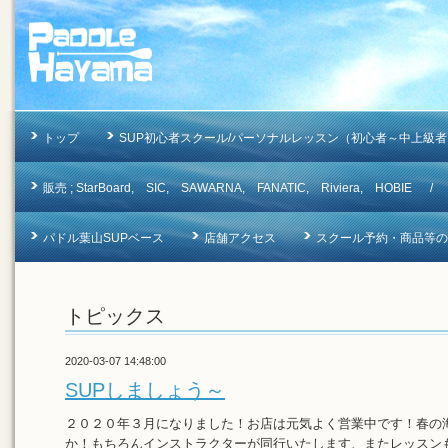
トップ
SUP初心者スクール/パーソナルレッスン（初心者～中上級者
販売 ; StarBoard, SIC, SAWARNA, FANATIC, Riviera, 
パドル葉山SUPベース
店舗アクセス
スクール予約・商品等のお問合
トピックス
2020-03-07 14:48:00
SUPしましょう～
２０２０年３月になりました！お店は元気よく営業中です！春の海
か！もちろんインストラクターが同行いたします、またレッスン