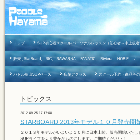
トップ
SUP初心者スクール/パーソナルレッスン（初心者～中上級者
販売 ; StarBoard, SIC, SAWARNA, FANATIC, Riviera, 
パドル葉山SUPベース
店舗アクセス
スクール予約・商品等のお問合
トピックス
2012-09-25 17:17:00
STARBOARD 2013年モデル１０月発売開
２０１３年モデルがいよいよ１０月に日本上陸、販売開始いたし
SUPライフをより豊かなものにします。ご期待ください！