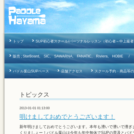
トップ
SUP初心者スクール/パーソナルレッスン（初心者～中上級者
販売 ; StarBoard, SIC, SAWARNA, FANATIC, Riviera, 
パドル葉山SUPベース
店舗アクセス
スクール予約・商品等のお問合
トピックス
2013-01-01 01:13:00
明けましておめでとうございます！
新年明けましておめでとうございます。本年も漕いで漕いで漕ぎ
くりましょー！パドル葉山は今年も年中無休でSUPの普及とパド