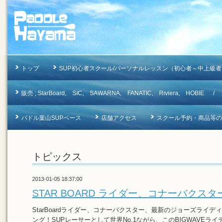
トップ
SUP初心者スクール/パーソナルレッスン（初心者～中上級者
販売 ; StarBoard, SIC, SAWARNA, FANATIC, Riviera, 
パドル葉山SUPベース
店舗アクセス
スクール予約・商品等のお問合
トピックス
2013-01-05 18:37:00
STAR BOARD ライダー、コナーバクスタ
StarBoardライダー、コナーバクスター、最新のジョーズライディ
ング！SUPレーサーとして世界No.1ながら、このBIGWAVEライ