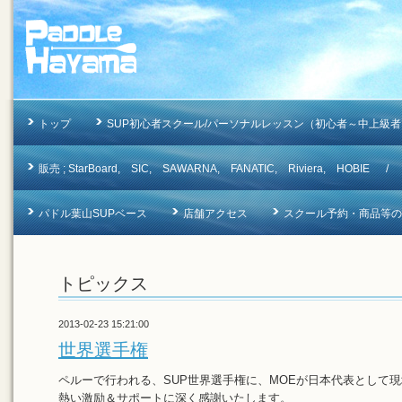
トップ
SUP初心者スクール/パーソナルレッスン（初心者～中上級者
販売 ; StarBoard, SIC, SAWARNA, FANATIC, Riviera, 
パドル葉山SUPベース
店舗アクセス
スクール予約・商品等のお問合
トピックス
2013-02-23 15:21:00
世界選手権
ペルーで行われる、SUP世界選手権に、MOEが日本代表として
熱い激励＆サポートに深く感謝いたします。