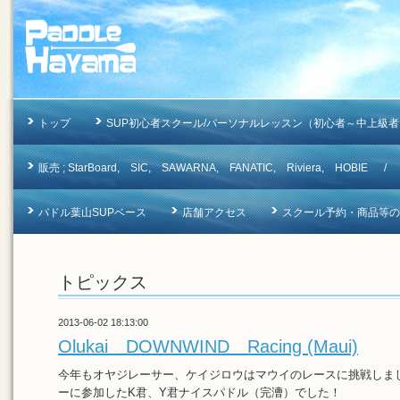
トップ
SUP初心者スクール/パーソナルレッスン（初心者～中上級者
販売 ; StarBoard, SIC, SAWARNA, FANATIC, Riviera, 
パドル葉山SUPベース
店舗アクセス
スクール予約・商品等のお問合
トピックス
2013-06-02 18:13:00
Olukai DOWNWIND Racing (Maui)
今年もオヤジレーサー、ケイジロウはマウイのレースに挑戦しま
ーに参加したK君、Y君ナイスパドル（完漕）でした！