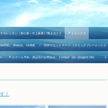
ソナルレッスン（初心者～中上級者）/海上ガイド
トピックス
NA, FANATIC, Riviera, HOBIE / SUPウエットスーツ / クイックブレードパドル
ス
スクール予約・商品等のお問合せ Contact Us（English OK)
イ
す！