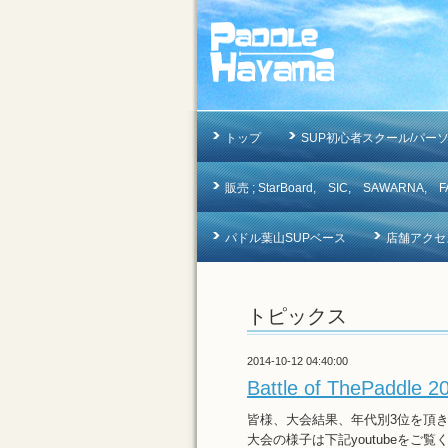
トップ
SUP初心者スクール/パー
販売 ; StarBoard, SIC, SAWAR
パドル葉山SUPベース
店舗アクセ
トピックス
2014-10-12 04:40:00
Battle of ThePaddle 2
皆様、大会結果、年代別3位を頂
大会の様子は下記youtubeをご覧