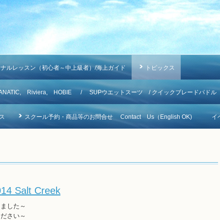
ソナルレッスン（初心者～中上級者）/海上ガイド
トピックス
NA, FANATIC, Riviera, HOBIE / SUPウエットスーツ / クイックブレードパドル
ス
スクール予約・商品等のお問合せ Contact Us（English OK)
イ
014 Salt Creek
きました～
ください～