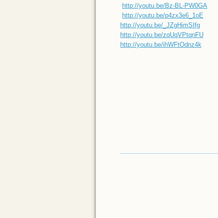
http://youtu.be/Bz-BL-PW0GA
http://youtu.be/p4zx3e6_1oE
http://youtu.be/_JZgHimSIfg
http://youtu.be/zqUqVPtqnFU
http://youtu.be/ihWFtOdnz4k