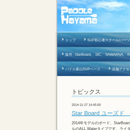
トップ
SUP初心者スクール/パー
販売 ; StarBoard, SIC, SAWAR
パドル葉山SUPベース
店舗アクセ
トピックス
2014-11-27 14:45:00
Star Board ユー
2014年モデルのボード、StarBoard
ルのALL Waterタイプです