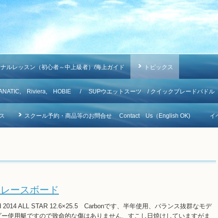
ソナルレッスン（初心者～中上級者）/海上ガイド
トピックス
NA, FANATIC, Riviera, HOBIE / SUPウエットスーツ / クイックブレードパドル
ス
スクール予約・商品等のお問合せ Contact Us（English OK)
イ
ズド レースボード
 2014 ALL STAR 12.6×25.5 Carbonです、半年使用、バランス抜群なモデ
、ライダー使用艇ですので致命的な傷はありません、すこし日焼けしていますがま