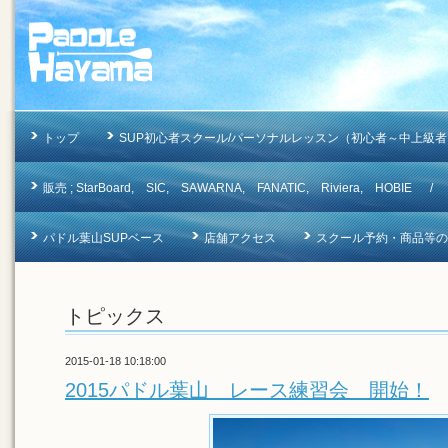
トップ
SUP初心者スクール/パーソナルレッスン（初心者～中上級者
販売 ; StarBoard, SIC, SAWARNA, FANATIC, Riviera, 
パドル葉山SUPベース
店舗アクセス
スクール予約・商品等のお問合
トピックス
2015-01-18 10:18:00
2015パドル葉山 レース練習会 開始！