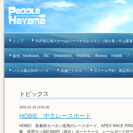
トップ
SUP初心者スクール/パーソナルレッスン（初心者～中上級者
販売 ; StarBoard, SIC, SAWARNA, FANATIC, Riviera, 
パドル葉山SUPベース
店舗アクセス
スクール予約・商品等のお問合
トピックス
2015-01-25 13:51:00
HOBIE 中古レースボード
HOBEI 新素材カーボン使用のレースボード、APEX RACE PRO 12.
艇、使用少⇒360,000円（税込）ボードケース、レールガード付で