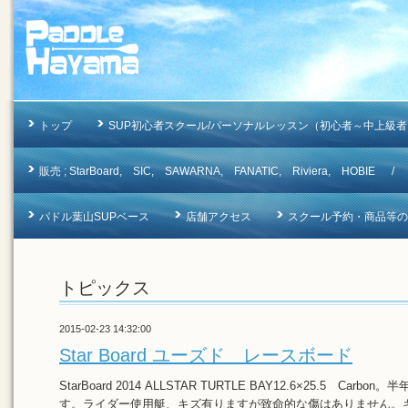
トップ
SUP初心者スクール/パーソナルレッスン（初心者～中上級者
販売 ; StarBoard, SIC, SAWARNA, FANATIC, Riviera, 
パドル葉山SUPベース
店舗アクセス
スクール予約・商品等のお問合
トピックス
2015-02-23 14:32:00
Star Board ユーズド レースボード
StarBoard 2014 ALLSTAR TURTLE BAY12.6×25.5 C
す。ライダー使用艇、キズ有りますが致命的な傷はありません。キズ