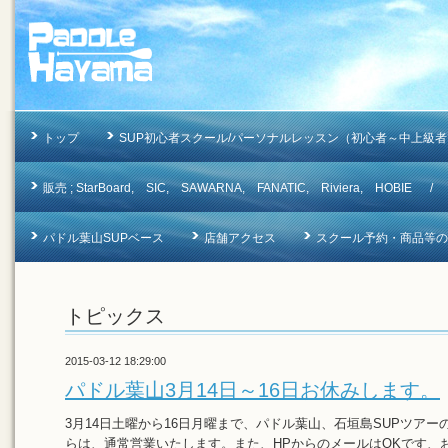
トップ
SUP初心者スクール/パーソナルレッスン（初心者～中上級者
販売 ; StarBoard, SIC, SAWARNA, FANATIC, Riviera, 
パドル葉山SUPベース
店舗アクセス
スクール予約・商品等のお問合
トピックス
2015-03-12 18:29:00
パドル葉山3月14日～16日お休みします。
3月14日土曜から16日月曜まで、パドル葉山、石垣島SUPツア
らは、通常営業いたします。また、HPからのメールはOKです、