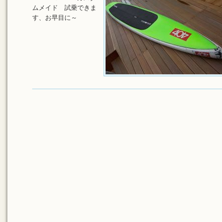
ムメイド 試乗できま
す、お早目に～