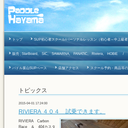
トップ
SUP初心者スクール/パーソナルレッスン（初心者～中上級者
販売 ; StarBoard, SIC, SAWARNA, FANATIC, Riviera, 
パドル葉山SUPベース
店舗アクセス
スクール予約・商品等のお問合
トピックス
2015-04-01 17:24:00
RIVIERA ４０４ 試乗できます。
RIVIERA Carbon
Race ＆ 404カスタ