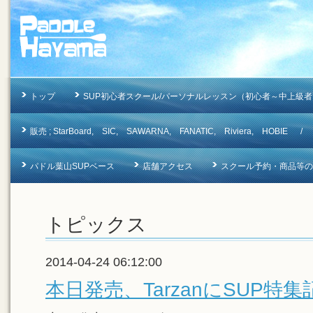
トップ
SUP初心者スクール/パーソナルレッスン（初心者～中上級者
販売 ; StarBoard, SIC, SAWARNA, FANATIC, Riviera, 
パドル葉山SUPベース
店舗アクセス
スクール予約・商品等のお問合
トピックス
2014-04-24 06:12:00
本日発売、TarzanにSUP特